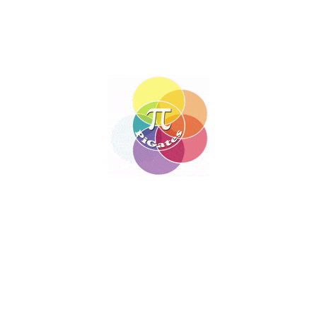
Cours de conduite
66,67
€
Taxes (VAT included)
60 minutes